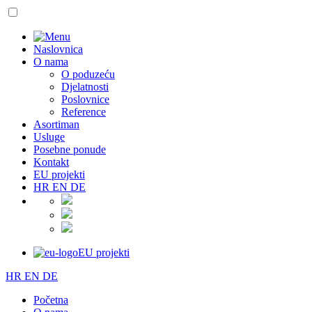
Naslovnica
O nama
O poduzeću
Djelatnosti
Poslovnice
Reference
Asortiman
Usluge
Posebne ponude
Kontakt
EU projekti
HR
EN
DE
EU projekti
HR
EN
DE
Početna