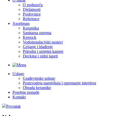
O nama
O poduzeću
Djelatnosti
Poslovnice
Reference
Asortiman
Keramika
Sanitarna oprema
Kerrock
Vodoinstalacijski sustavi
Grijanje i hlađenje
Prirodni i umjetni kamen
Decking i zidni tapeti
Usluge
Građevinske usluge
Proizvodnja namještaja i opremanje interijera
Obrada keramike
Posebne ponude
Kontakt
Povratak