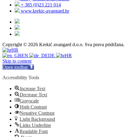
+ 385 (0)23 221 014
www.krekic-avangard.hr
Copyright © 2026 Krekić avangard d.o.o. Sva prava pridržana.
HR
EN
DE
HR
Skip to content
Open toolbar
Accessibility Tools
Increase Text
Decrease Text
Grayscale
High Contrast
Negative Contrast
Light Background
Links Underline
Readable Font