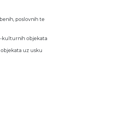
mbenih, poslovnih te
no-kulturnih objekata
h objekata uz usku