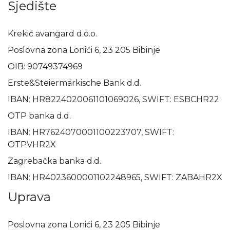
Sjedište
Krekić avangard d.o.o.
Poslovna zona Lonići 6, 23 205 Bibinje
OIB: 90749374969
Erste&Steiermärkische Bank d.d.
IBAN: HR8224020061101069026, SWIFT: ESBCHR22
OTP banka d.d.
IBAN: HR7624070001100223707, SWIFT:
OTPVHR2X
Zagrebačka banka d.d.
IBAN: HR4023600001102248965, SWIFT: ZABAHR2X
Uprava
Poslovna zona Lonići 6, 23 205 Bibinje