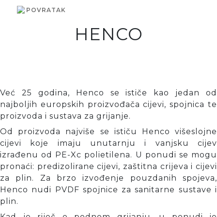
POVRATAK
HENCO
Već 25 godina, Henco se ističe kao jedan od
najboljih europskih proizvođača cijevi, spojnica te
proizvoda i sustava za grijanje.
Od proizvoda najviše se ističu Henco višeslojne
cijevi koje imaju unutarnju i vanjsku cijev
izrađenu od PE-Xc polietilena. U ponudi se mogu
pronaći: predizolirane cijevi, zaštitna crijeva i cijevi
za plin. Za brzo izvođenje pouzdanih spojeva,
Henco nudi PVDF spojnice za sanitarne sustave i
plin.
Kad je riječ o podnom grijanju, u ponudi je