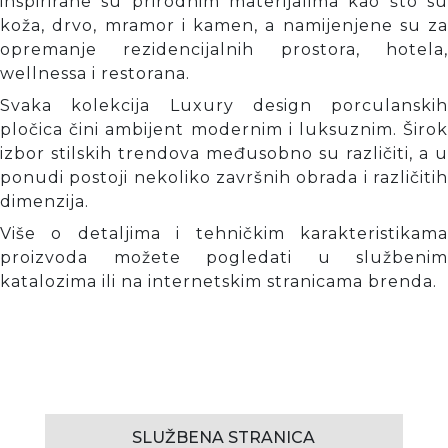
inspirirane su prirodnim materijalima kao što su
koža, drvo, mramor i kamen, a namijenjene su za
opremanje rezidencijalnih prostora, hotela,
wellnessa i restorana.
Svaka kolekcija Luxury design porculanskih
pločica čini ambijent modernim i luksuznim. Širok
izbor stilskih trendova međusobno su različiti, a u
ponudi postoji nekoliko završnih obrada i različitih
dimenzija.
Više o detaljima i tehničkim karakteristikama
proizvoda možete pogledati u službenim
katalozima ili na internetskim stranicama brenda.
SLUŽBENA STRANICA