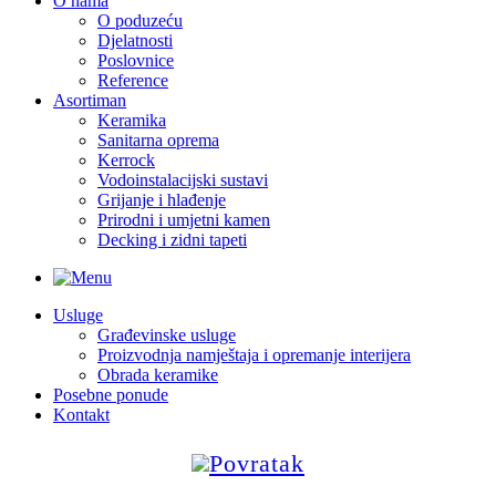
O nama
O poduzeću
Djelatnosti
Poslovnice
Reference
Asortiman
Keramika
Sanitarna oprema
Kerrock
Vodoinstalacijski sustavi
Grijanje i hlađenje
Prirodni i umjetni kamen
Decking i zidni tapeti
Usluge
Građevinske usluge
Proizvodnja namještaja i opremanje interijera
Obrada keramike
Posebne ponude
Kontakt
Povratak