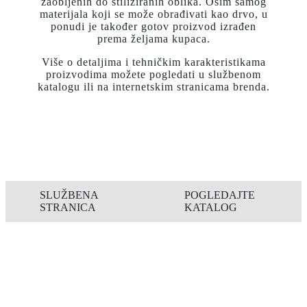
zaobljenih do stiliziranih oblika. Osim samog
materijala koji se može obrađivati kao drvo, u
ponudi je također gotov proizvod izrađen
prema željama kupaca.
Više o detaljima i tehničkim karakteristikama
proizvodima možete pogledati u službenom
katalogu ili na internetskim stranicama brenda.
SLUŽBENA
POGLEDAJTE
STRANICA
KATALOG