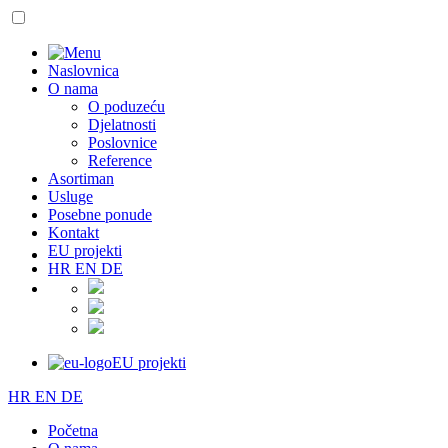
Naslovnica
O nama
O poduzeću
Djelatnosti
Poslovnice
Reference
Asortiman
Usluge
Posebne ponude
Kontakt
EU projekti
HR
EN
DE
EU projekti
HR
EN
DE
Početna