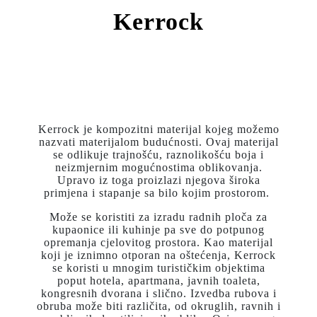
Kerrock
Kerrock je kompozitni materijal kojeg možemo
nazvati materijalom budućnosti. Ovaj materijal
se odlikuje trajnošću, raznolikošću boja i
neizmjernim mogućnostima oblikovanja.
Upravo iz toga proizlazi njegova široka
primjena i stapanje sa bilo kojim prostorom.
Može se koristiti za izradu radnih ploča za
kupaonice ili kuhinje pa sve do potpunog
opremanja cjelovitog prostora. Kao materijal
koji je iznimno otporan na oštećenja, Kerrock
se koristi u mnogim turističkim objektima
poput hotela, apartmana, javnih toaleta,
kongresnih dvorana i slično. Izvedba rubova i
obruba može biti različita, od okruglih, ravnih i