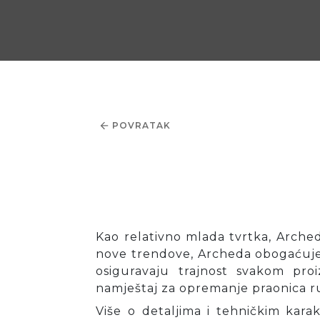
POVRATAK
Kao relativno mlada tvrtka, Arched
nove trendove, Archeda obogaćuje
osiguravaju trajnost svakom pr
namještaj za opremanje praonica rub
Više o detaljima i tehničkim kar