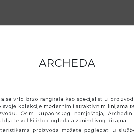
ARCHEDA
a se vrlo brzo rangirala kao specijalist u proizvo
 svoje kolekcije modernim i atraktivnim linijama
oizvodu. Osim kupaonskog namještaja, Archedin
lja te veliki izbor ogledala zanimljivog dizajna.
akteristikama proizvoda možete pogledati u služb